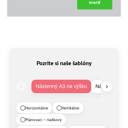
tvoriť
Pozrite si naše šablóny
Nástenný A3 na výšku
Nástenný A3 n
Horizontálne
Vertikálne
Plánovací – riadkový