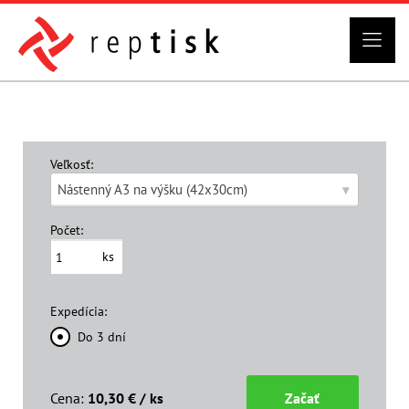
Veľkosť:
Nástenný A3 na výšku (42x30cm)
▾
Počet:
ks
Expedícia:
Do 3 dní
Cena
:
10,30
€
/ ks
Začať