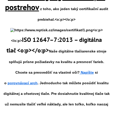
postrehov
z toho, ako jeden taký certifikační audit
prebiehal.<o:p></o:p>
<o:p>
ISO 12647–7:2013 – digitálna
</o:p>
tlač <o:p></o:p>
Naše digitálne tlačiarenske stroje
splňujú prísne požiadavky na kvalitu a presnosť farieb.
Chcete sa presvedčiť na vlastné oči?
Napíšte
si
o
porovnávací arch
. Jednoducho tak môžete posúdiť kvalitu
digitálnej a ofsetovej tlače. Pre dosiahnutie kvalitnej tlače tak
už nemusíte tlačiť veľké náklady, ale len toľko, koľko naozaj