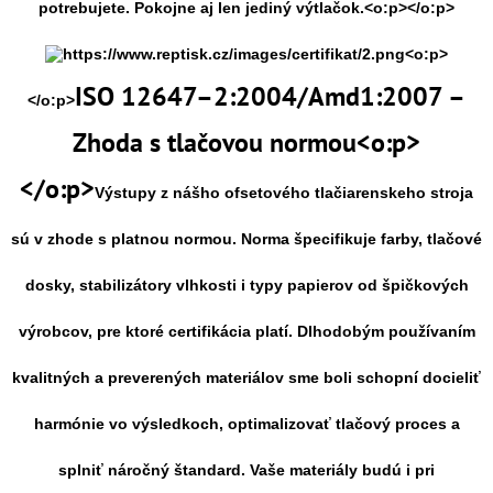
potrebujete. Pokojne aj len jediný výtlačok.<o:p></o:p>
<o:p>
ISO 12647–2:2004/Amd1:2007 –
</o:p>
Zhoda s tlačovou normou<o:p>
</o:p>
Výstupy z nášho ofsetového tlačiarenskeho stroja
sú v zhode s platnou normou. Norma špecifikuje farby, tlačové
dosky, stabilizátory vlhkosti i typy papierov od špičkových
výrobcov, pre ktoré certifikácia platí. Dlhodobým používaním
kvalitných a preverených materiálov sme boli schopní docieliť
harmónie vo výsledkoch, optimalizovať tlačový proces a
splniť náročný štandard. Vaše materiály budú i pri