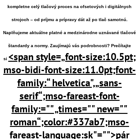
kompletne celý tlačový proces na ofsetových i digitálnych
strojoch – od príjmu a prípravy dát až po tlač samotnú.
Naplňujeme aktuálne platné a medzinárodne uznávané tlačové
štandardy a normy. Zaujímajú vás podrobnosti? Prečítajte
<span style=„font-size:10.5pt;
si
mso-bidi-font-size:11.0pt;font-
family:“ helvetica",„sans-
serif“;mso-fareast-font-
family:="" „times="" new=""
roman“;color:#337ab7;­mso-
fareast-language:sk"="">pár