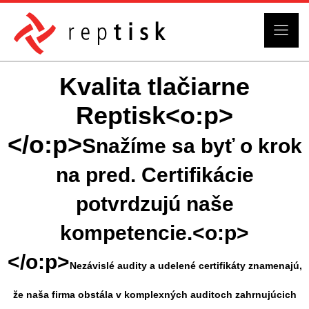
Kvalita tlačiarne
Reptisk<o:p>
</o:p>
Snažíme sa byť o krok
na pred. Certifikácie
potvrdzujú naše
kompetencie.<o:p>
</o:p>
Nezávislé audity a udelené certifikáty znamenajú,
že naša firma obstála v komplexných auditoch zahrnujúcich