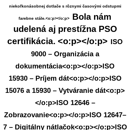
niekoľkonásobnej dotlače s rôznymi časovými odstupmi
Bola nám
farebne stále.<o:p></o:p>
udelená aj prestížna PSO
certifikácia. <o:p></o:p>
ISO
9000 – Organizácia a
dokumentácia<o:p></o:p>
ISO
15930 – Príjem dát<o:p></o:p>
ISO
15076 a 15930 – Vytváranie dát<o:p>
</o:p>
ISO 12646 –
Zobrazovanie<o:p></o:p>
ISO 12647–
7 – Digitálny nátlačok<o:p></o:­p>
ISO