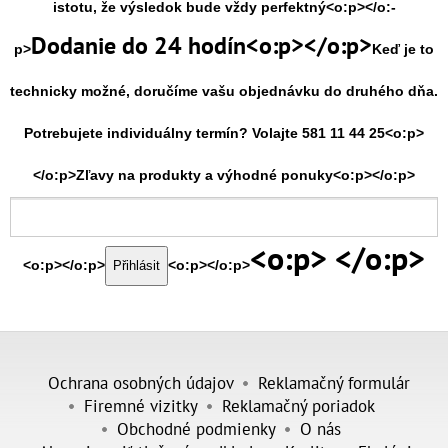
istotu, že výsledok bude vždy perfektný<o:p></o:­
Dodanie do 24 hodín<o:p></o:­p>
p>
Keď je to
technicky možné, doručíme vašu objednávku do druhého dňa.
Potrebujete individuálny termín? Volajte 581 11 44 25<o:p>
</o:p>
Zľavy na produkty a výhodné ponuky<o:p></o:p>
<o:p> </o:p>
<o:p></o:p>
<o:p></o:p>
Ochrana osobných údajov
Reklamačný formulár
Firemné vizitky
Reklamačný poriadok
Obchodné podmienky
O nás