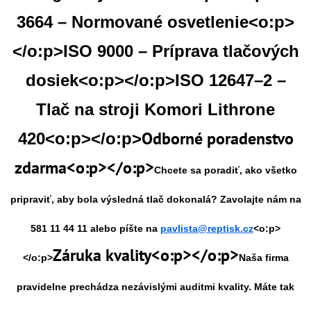
3664 – Normované osvetlenie<o:p>
</o:p>
ISO 9000 – Príprava tlačových
dosiek<o:p></o:p>
ISO 12647–2 –
Tlač na stroji Komori Lithrone
Odborné poradenstvo
420<o:p></o:p>
zdarma<o:p></o:p>
Chcete sa poradiť, ako všetko
pripraviť, aby bola výsledná tlač dokonalá? Zavolajte nám na
581 11 44 11 alebo píšte na
pavlista@
reptisk.cz
<o:p>
Záruka kvality<o:p></o:p>
</o:p>
Naša firma
pravidelne prechádza nezávislými auditmi kvality. Máte tak