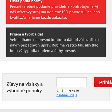
Ofset podľa normy
Presné farebné podanie pravidelne kontrolujeme. Aj
náš ofsetový stroj má udelené ISO potvrdzujúce jeho
kvality. A meriame každú zákazku.
Príjem a tvorba dát
Veľmi dbáme na presnú kontrolu dát od zákazníka a
návrh prípadných úprav. Robíme všetko tak, aby tlač
bola vždy podľa noriem a farby presné.
Zľavy na vizitky a
výhodné ponuky
Chránime vaše
osobné údaje