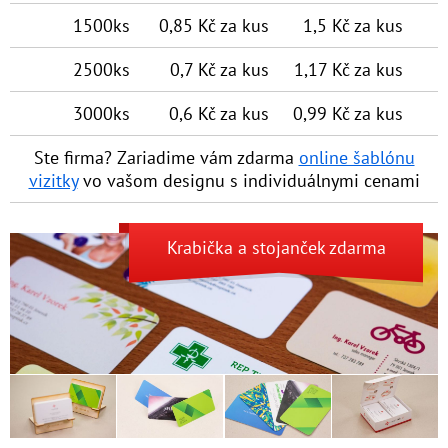
1500ks
0,85 Kč za kus
1,5 Kč za kus
2500ks
0,7 Kč za kus
1,17 Kč za kus
3000ks
0,6 Kč za kus
0,99 Kč za kus
Ste firma? Zariadime vám zdarma
online šablónu
vizitky
vo vašom designu s individuálny­mi cenami
Krabička
a
stojanček
zdarma