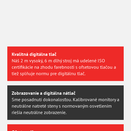
Certifikovaná kvalita
V roku 2013 sme získali prestížnu certifikáciu
PSO
švajčiarskej agentúry
UGRA
. Vyhovieme teda aj
najnáročnějším požiadávkam.
Kvalitná digitálna tlač
Náš 2 m vysoký, 6 m dlhý stroj má udelené ISO
certifikácie na zhodu farebnosti s ofsetovou tlačou a
tiež splňuje normu pre digitálnu tlač.
Zobrazovanie a digitálna nátlač
Sme posadnutí dokonalosťou. Kalibrované monitory a
neutrálne natreté steny s normovaným osvetlením
riešia neutrálne zobrazenie.