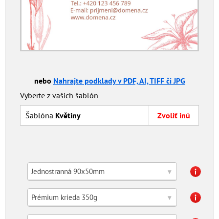
nebo
Nahrajte podklady v PDF, AI, TIFF či JPG
Vyberte z vašich šablón
Šablóna
Květiny
Zvoliť inú
Jednostranná 90x50mm
▾
Prémium krieda 350g
▾