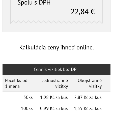
Spolu s DPH
22,84
€
Kalkulácia ceny ihneď online.
Cenník vizitiek bez DPH
Počet ks od
Jednostranné
Obojstranné
1 mena
vizitky
vizitky
50ks
1,98 Kč za kus
2,87 Kč za kus
100ks
0,99 Kč za kus
1,55 Kč za kus