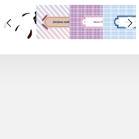
Tisk od 1 ks
Vytiskneme vám přesně tolik vizitek, kolik potřebujete.
Jedinou či několik tisíc.