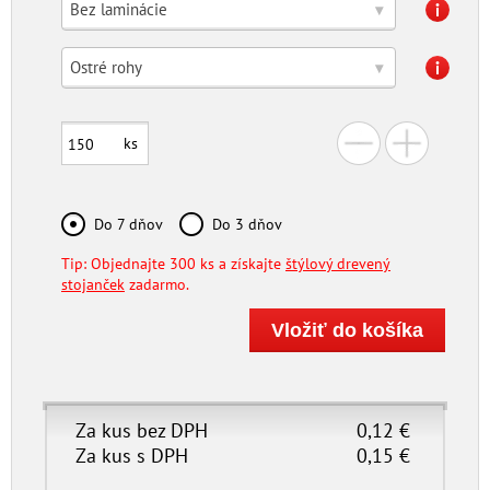
Bez laminácie
▾
Ostré rohy
▾
ks
Do 7 dňov
Do 3 dňov
Tip: Objednajte 300 ks a získajte
štýlový drevený
stojanček
zadarmo.
Za kus bez DPH
0,12
€
Za kus s DPH
0,15
€