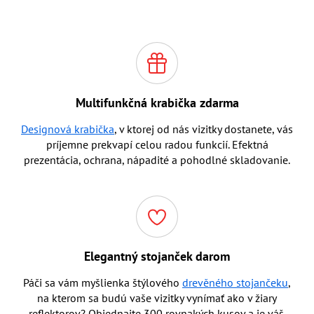
Multifunkčná krabička zdarma
Designová krabička
, v ktorej od nás vizitky dostanete, vás
príjemne prekvapí celou radou funkcií. Efektná
prezentácia, ochrana, nápadité a pohodlné skladovanie.
Elegantný stojanček darom
Páči sa vám myšlienka štýlového
drevěného stojančeku
,
na kterom sa budú vaše vizitky vynímať ako v žiary
reflektorov? Objednajte 300 rovnakých kusov a je váš.