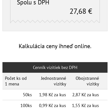
Spolu s DPH
27,68
€
Kalkulácia ceny ihneď online.
Cenník vizitiek bez DPH
Počet ks od
Jednostranné
Obojstranné
1 mena
vizitky
vizitky
50ks
1,98 Kč za kus
2,87 Kč za kus
100ks
0,99 Kč za kus
1,55 Kč za kus