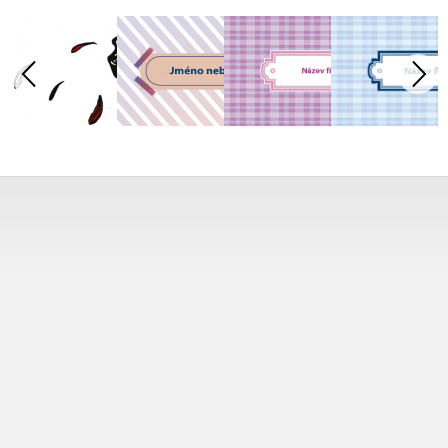
Tisk od 1 ks
Vytiskneme vám přesně tolik vizitek, kolik potřebujete.
Jedinou či několik tisíc.