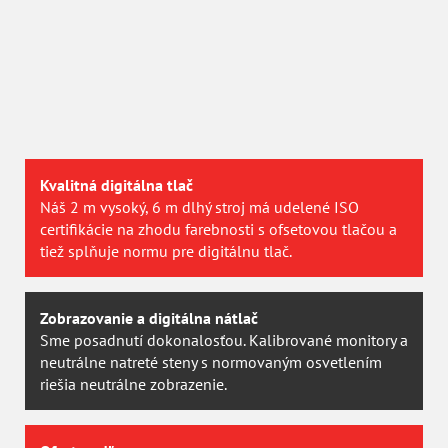
Certifikovaná kvalita
V roku 2013 sme získali prestížnu certifikáciu
PSO
švajčiarskej agentúry
UGRA
. Vyhovieme teda aj
najnáročnějším požiadávkam.
Kvalitná digitálna tlač
Náš 2 m vysoký, 6 m dlhý stroj má udelené ISO
certifikácie na zhodu farebnosti s ofsetovou tlačou a
tiež splňuje normu pre digitálnu tlač.
Zobrazovanie a digitálna nátlač
Sme posadnutí dokonalosťou. Kalibrované monitory a
neutrálne natreté steny s normovaným osvetlením
riešia neutrálne zobrazenie.