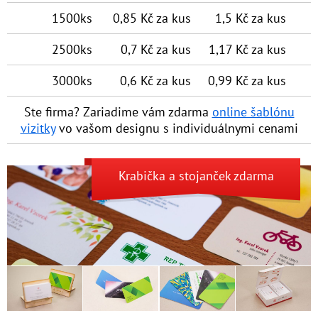
1500ks
0,85 Kč za kus
1,5 Kč za kus
2500ks
0,7 Kč za kus
1,17 Kč za kus
3000ks
0,6 Kč za kus
0,99 Kč za kus
Ste firma? Zariadime vám zdarma
online šablónu
vizitky
vo vašom designu s individuálny­mi cenami
Krabička
a
stojanček
zdarma