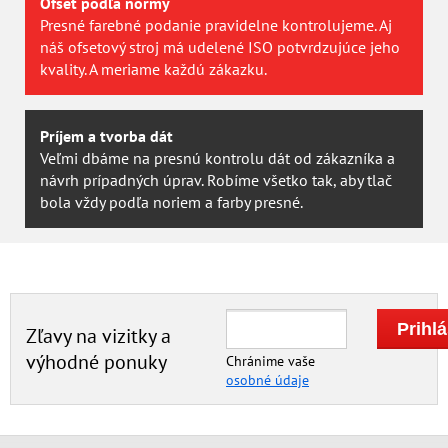
Ofset podľa normy
Presné farebné podanie pravidelne kontrolujeme. Aj
náš ofsetový stroj má udelené ISO potvrdzujúce jeho
kvality. A meriame každú zákazku.
Príjem a tvorba dát
Veľmi dbáme na presnú kontrolu dát od zákazníka a
návrh prípadných úprav. Robíme všetko tak, aby tlač
bola vždy podľa noriem a farby presné.
Zľavy na vizitky a
výhodné ponuky
Chránime vaše
osobné údaje