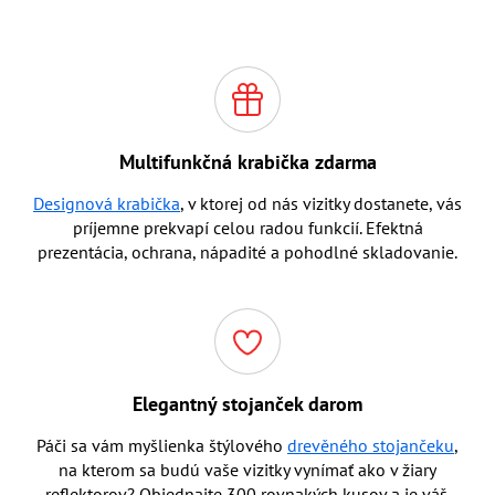
Multifunkčná krabička zdarma
Designová krabička
, v ktorej od nás vizitky dostanete, vás
príjemne prekvapí celou radou funkcií. Efektná
prezentácia, ochrana, nápadité a pohodlné skladovanie.
Elegantný stojanček darom
Páči sa vám myšlienka štýlového
drevěného stojančeku
,
na kterom sa budú vaše vizitky vynímať ako v žiary
reflektorov? Objednajte 300 rovnakých kusov a je váš.