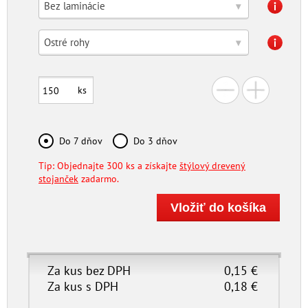
Bez laminácie
▾
Ostré rohy
▾
ks
Do 7 dňov
Do 3 dňov
Tip: Objednajte 300 ks a získajte
štýlový drevený
stojanček
zadarmo.
Za kus bez DPH
0,15
€
Za kus s DPH
0,18
€