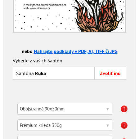
nebo
Nahrajte podklady v PDF, AI, TIFF či JPG
Vyberte z vašich šablón
Šablóna
Ruka
Zvoliť inú
Obojstranná 90x50mm
▾
Prémium krieda 350g
▾