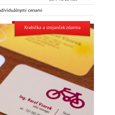
dividuálny­mi cenami
Krabička
a
stojanček
zdarma