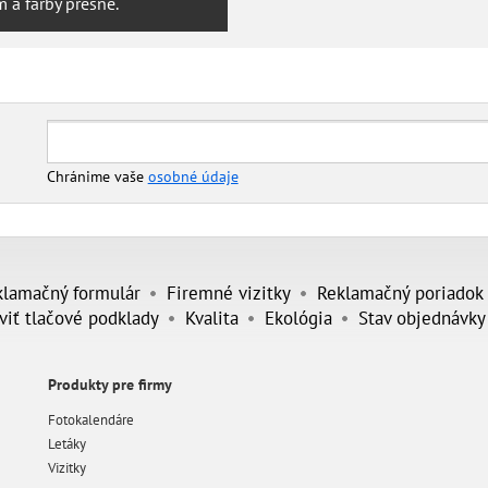
 a farby presné.
Chránime vaše
osobné údaje
klamačný formulár
Firemné vizitky
Reklamačný poriadok
viť tlačové podklady
Kvalita
Ekológia
Stav objednávky
Produkty pre firmy
Fotokalendáre
Letáky
Vizitky