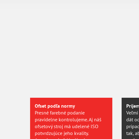
Tisk od 1 ks
Vytiskneme vám přesně tolik vizitek, kolik
potřebujete. Jedinou či několik tisíc.
Ofset podľa normy
Príje
Presné farebné podanie
Veľmi
pravidelne kontrolujeme. Aj náš
dát o
ofsetový stroj má udelené ISO
prípa
potvrdzujúce jeho kvality.
tak, a