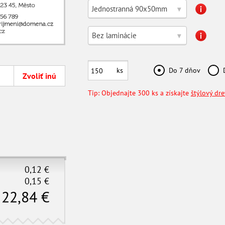
Jednostranná 90x50mm
▾
Bez laminácie
▾
ks
Do 7 dňov
Zvoliť inú
Tip: Objednajte 300 ks a získajte
štýlový dr
0,12
€
0,15
€
22,84
€