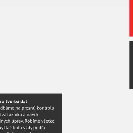
Certifikovaná kvalita
V roku 2013 sme získali prestížnu certifikáciu
PSO
švajčiarskej agentúry
UGRA
. Vyhovieme teda aj
najnáročnějším požiadávkam.
m a tvorba dát
 dbáme na presnú kontrolu
d zákazníka a návrh
dných úprav. Robíme všetko
by tlač bola vždy podľa