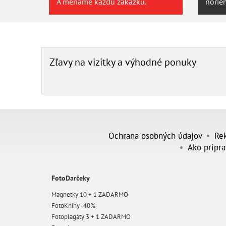
A meriame každú zákazku.
noriem
Zľavy na vizitky a výhodné ponuky
Ochrana osobných údajov
Re
Ako pripra
FotoDarčeky
Magnetky 10 + 1 ZADARMO
FotoKnihy -40%
Fotoplagáty 3 + 1 ZADARMO