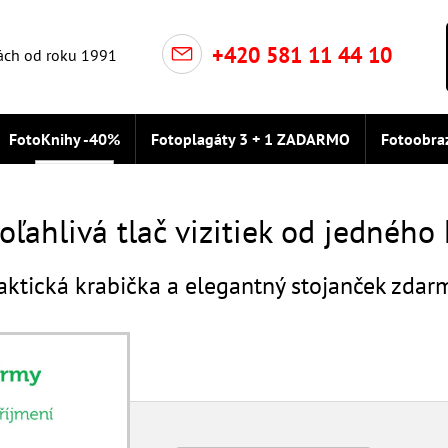
+420 581 11 44 10
ách od roku 1991
FotoKnihy -40%
Fotoplagáty 3 + 1 ZADARMO
Fotoobra
Vizitky
áky
oľahlivá tlač vizitiek od jedného
aktická krabička a elegantný stojanček zdar