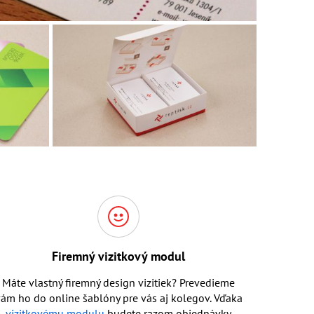
Firemný vizitkový modul
Máte vlastný firemný design vizitiek? Prevedieme
ám ho do online šablóny pre vás aj kolegov. Vďaka
vizitkovému modulu
budete razom objednávky