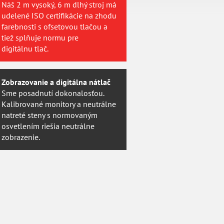
Náš 2 m vysoký, 6 m dlhý stroj má
udelené ISO certifikácie na zhodu
farebnosti s ofsetovou tlačou a
tiež splňuje normu pre
digitálnu tlač.
Zobrazovanie a digitálna nátlač
Sme posadnutí dokonalosťou.
Kalibrované monitory a neutrálne
natreté steny s normovaným
osvetlením riešia neutrálne
zobrazenie.