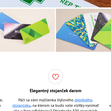
Elegantný stojanček darom
e,
Páči sa vám myšlienka štýlového
drevěného
á
stojančeku
, na kterom sa budú vaše vizitky vynímať
v
ako v žiary reflektorov? Objednajte 300 rovnakých