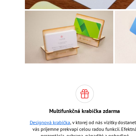
Multifunkčná krabička zdarma
Designová krabička
, v ktorej od nás vizitky dostanet
vás príjemne prekvapí celou radou funkcií. Efektn
prezentácia, ochrana, nápadité a pohodlné