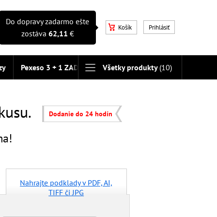
Do dopravy zadarmo ešte
Košík
Prihlásiť
zostáva
62,11
€
zy
Pexeso 3 + 1 ZADARMO
Všetky produkty
(10)
 kusu.
Dodanie do 24 hodín
ma!
Nahrajte podklady v PDF, AI,
TIFF či JPG