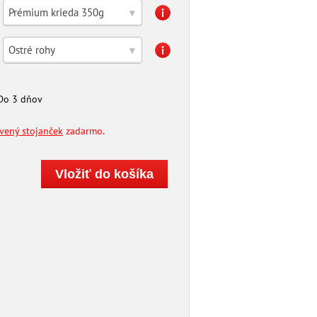
Prémium krieda 350g
▾
Ostré rohy
▾
Do 3 dňov
evený stojanček
zadarmo.