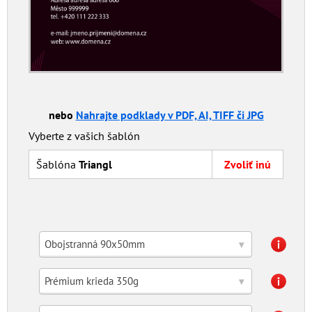
nebo
Nahrajte podklady v PDF, AI, TIFF či JPG
Vyberte z vašich šablón
Šablóna
Triangl
Zvoliť inú
Obojstranná 90x50mm
▾
Prémium krieda 350g
▾