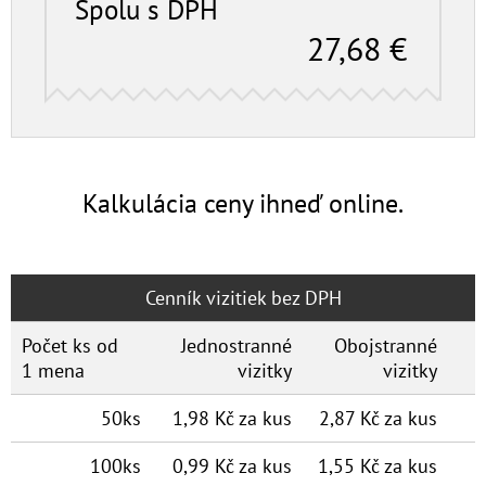
Spolu s DPH
27,68
€
Kalkulácia ceny ihneď online.
Cenník vizitiek bez DPH
Počet ks od
Jednostranné
Obojstranné
1 mena
vizitky
vizitky
50ks
1,98 Kč za kus
2,87 Kč za kus
100ks
0,99 Kč za kus
1,55 Kč za kus