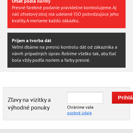
Ofset podľa normy
Presné farebné podanie pravidelne kontrolujeme. Aj
náš ofsetový stroj má udelené ISO potvrdzujúce jeho
kvality. A meriame každú zákazku.
Príjem a tvorba dát
Veľmi dbáme na presnú kontrolu dát od zákazníka a
návrh prípadných úprav. Robíme všetko tak, aby tlač
bola vždy podľa noriem a farby presné.
Zľavy na vizitky a
výhodné ponuky
Chránime vaše
osobné údaje