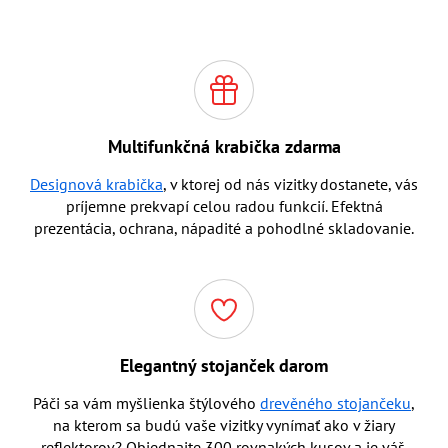
Multifunkčná krabička zdarma
Designová krabička
, v ktorej od nás vizitky dostanete, vás
príjemne prekvapí celou radou funkcií. Efektná
prezentácia, ochrana, nápadité a pohodlné skladovanie.
Elegantný stojanček darom
Páči sa vám myšlienka štýlového
drevěného stojančeku
,
na kterom sa budú vaše vizitky vynímať ako v žiary
reflektorov? Objednajte 300 rovnakých kusov a je váš.