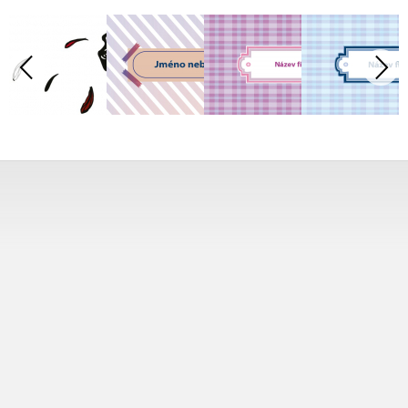
Tisk od 1 ks
Vytiskneme vám přesně tolik vizitek, kolik potřebujete.
Jedinou či několik tisíc.