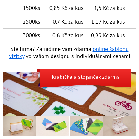
1500ks
0,85 Kč za kus
1,5 Kč za kus
2500ks
0,7 Kč za kus
1,17 Kč za kus
3000ks
0,6 Kč za kus
0,99 Kč za kus
Ste firma? Zariadime vám zdarma
online šablónu
vizitky
vo vašom designu s individuálny­mi cenami
Krabička
a
stojanček
zdarma