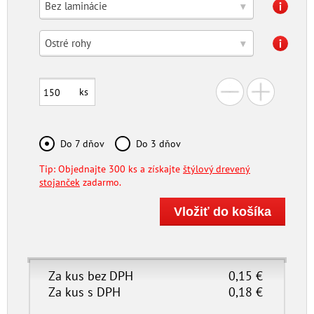
Bez laminácie
▾
Ostré rohy
▾
ks
Do 7 dňov
Do 3 dňov
Tip: Objednajte 300 ks a získajte
štýlový drevený
stojanček
zadarmo.
Za kus bez DPH
0,15
€
Za kus s DPH
0,18
€