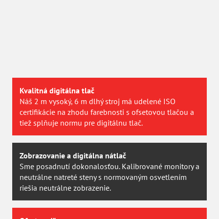
Certifikovaná kvalita
V roku 2013 sme získali prestížnu certifikáciu
PSO
švajčiarskej agentúry
UGRA
. Vyhovieme teda aj
najnáročnějším požiadávkam.
Kvalitná digitálna tlač
Náš 2 m vysoký, 6 m dlhý stroj má udelené ISO
certifikácie na zhodu farebnosti s ofsetovou tlačou a
tiež splňuje normu pre digitálnu tlač.
Zobrazovanie a digitálna nátlač
Sme posadnutí dokonalosťou. Kalibrované monitory a
neutrálne natreté steny s normovaným osvetlením
riešia neutrálne zobrazenie.