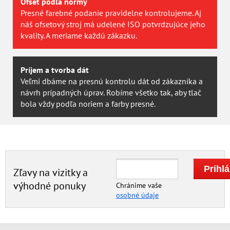
Ofset podľa normy
Presné farebné podanie pravidelne kontrolujeme. Aj
náš ofsetový stroj má udelené ISO potvrdzujúce jeho
kvality. A meriame každú zákazku.
Príjem a tvorba dát
Veľmi dbáme na presnú kontrolu dát od zákazníka a
návrh prípadných úprav. Robíme všetko tak, aby tlač
bola vždy podľa noriem a farby presné.
Zľavy na vizitky a
výhodné ponuky
Chránime vaše
osobné údaje