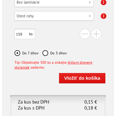
Bez laminácie
▾
Ostré rohy
▾
ks
Do 7 dňov
Do 3 dňov
Tip: Objednajte 300 ks a získajte
štýlový drevený
stojanček
zadarmo.
Za kus bez DPH
0,15
€
Za kus s DPH
0,18
€