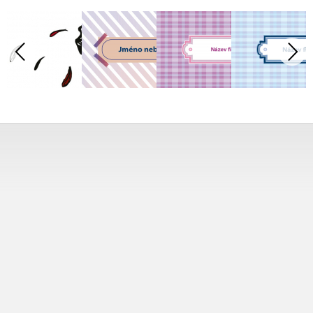
Tisk od 1 ks
Vytiskneme vám přesně tolik vizitek, kolik potřebujete.
Jedinou či několik tisíc.