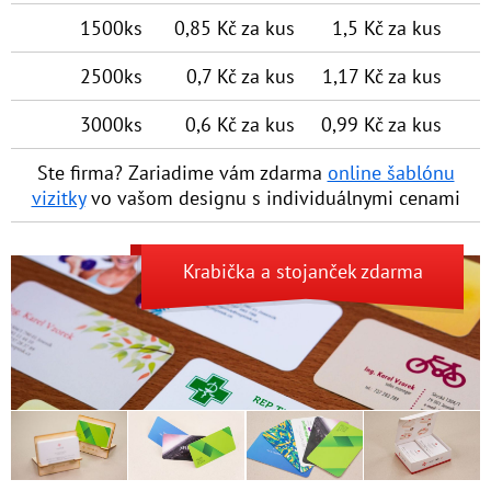
1500ks
0,85 Kč za kus
1,5 Kč za kus
2500ks
0,7 Kč za kus
1,17 Kč za kus
3000ks
0,6 Kč za kus
0,99 Kč za kus
Ste firma? Zariadime vám zdarma
online šablónu
vizitky
vo vašom designu s individuálny­mi cenami
Krabička
a
stojanček
zdarma