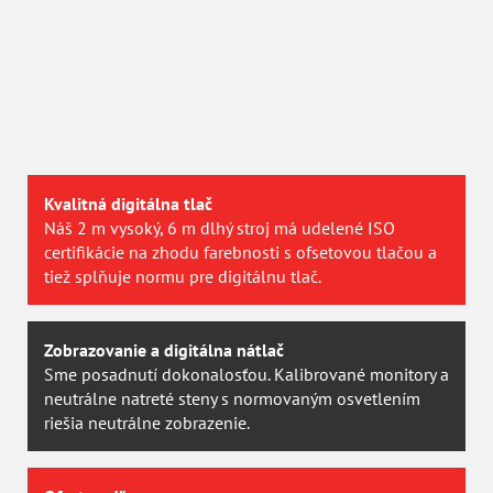
Certifikovaná kvalita
V roku 2013 sme získali prestížnu certifikáciu
PSO
švajčiarskej agentúry
UGRA
. Vyhovieme teda aj
najnáročnějším požiadávkam.
Kvalitná digitálna tlač
Náš 2 m vysoký, 6 m dlhý stroj má udelené ISO
certifikácie na zhodu farebnosti s ofsetovou tlačou a
tiež splňuje normu pre digitálnu tlač.
Zobrazovanie a digitálna nátlač
Sme posadnutí dokonalosťou. Kalibrované monitory a
neutrálne natreté steny s normovaným osvetlením
riešia neutrálne zobrazenie.