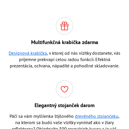
Multifunkčná krabička zdarma
Designová krabička
, v ktorej od nás vizitky dostanete, vás
príjemne prekvapí celou radou funkcií. Efektná
prezentácia, ochrana, nápadité a pohodlné skladovanie.
Elegantný stojanček darom
Páči sa vám myšlienka štýlového
drevěného stojančeku
,
na kterom sa budú vaše vizitky vynímať ako v žiary
reflektorov? Objednajte 300 rovnakých kusov a je váš.