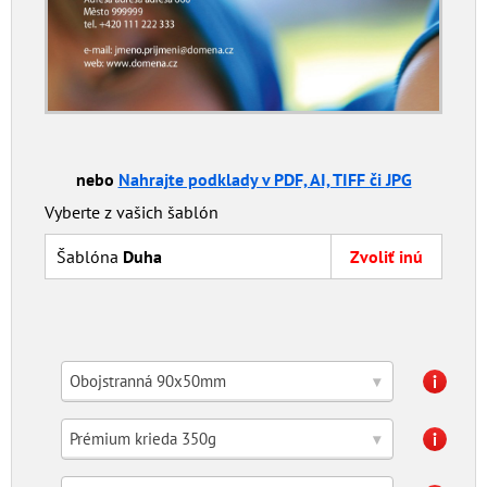
nebo
Nahrajte podklady v PDF, AI, TIFF či JPG
Vyberte z vašich šablón
Šablóna
Duha
Zvoliť inú
Obojstranná 90x50mm
▾
Prémium krieda 350g
▾