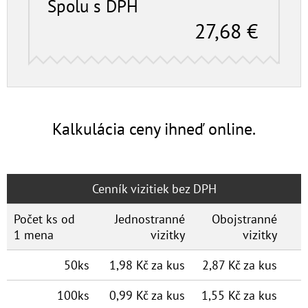
Spolu s DPH
27,68
€
Kalkulácia ceny ihneď online.
Cenník vizitiek bez DPH
Počet ks od
Jednostranné
Obojstranné
1 mena
vizitky
vizitky
50ks
1,98 Kč za kus
2,87 Kč za kus
100ks
0,99 Kč za kus
1,55 Kč za kus