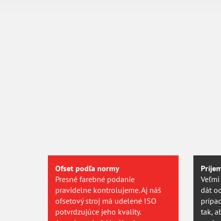
Tisk od 1 ks
Vytiskneme vám přesně tolik vizitek, kolik
potřebujete. Jedinou či několik tisíc.
Ofset podľa normy
Príje
Presné farebné podanie
Veľmi
pravidelne kontrolujeme. Aj náš
dát o
ofsetový stroj má udelené ISO
prípa
potvrdzujúce jeho kvality.
tak, a