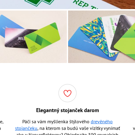
Elegantný stojanček darom
e,
Páči sa vám myšlienka štýlového
drevěného
á
stojančeku
, na kterom sa budú vaše vizitky vynímať
v
ako v žiary reflektorov? Objednajte 300 rovnakých