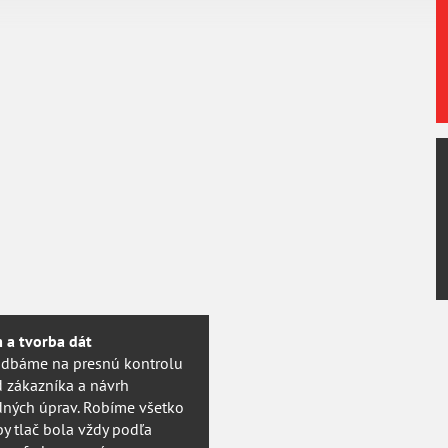
Certifikovaná kvalita
V roku 2013 sme získali prestížnu certifikáciu
PSO
švajčiarskej agentúry
UGRA
. Vyhovieme teda aj
najnáročnějším požiadávkam.
m a tvorba dát
 dbáme na presnú kontrolu
d zákazníka a návrh
dných úprav. Robíme všetko
by tlač bola vždy podľa