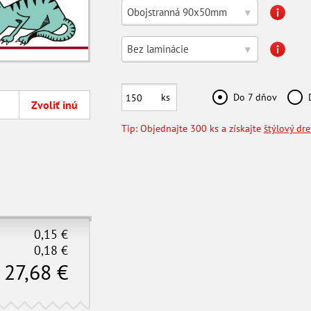
Obojstranná 90x50mm
▾
Bez laminácie
▾
ks
Do 7 dňov
Zvoliť inú
Tip: Objednajte 300 ks a získajte
štýlový dr
0,15
€
0,18
€
27,68
€