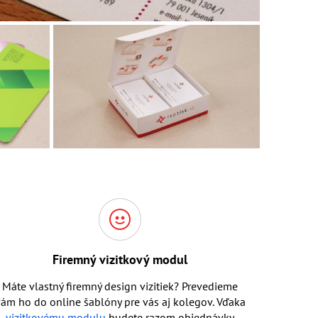
Firemný vizitkový modul
Máte vlastný firemný design vizitiek? Prevedieme
ám ho do online šablóny pre vás aj kolegov. Vďaka
vizitkovému modulu
budete razom objednávky