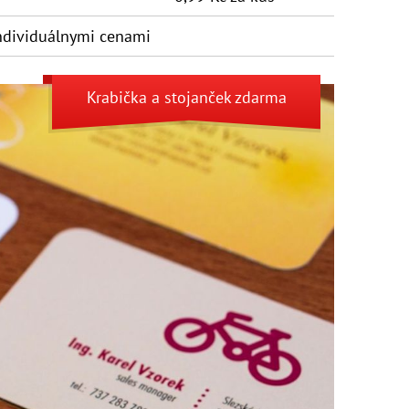
dividuálny­mi cenami
Krabička
a
stojanček
zdarma