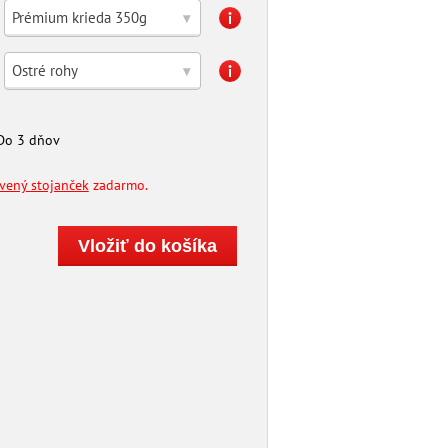
Prémium krieda 350g
▾
Ostré rohy
▾
Do 3 dňov
evený stojanček
zadarmo.