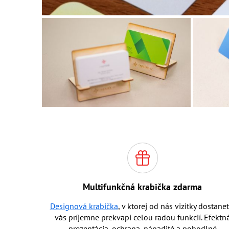
Multifunkčná krabička zdarma
Designová krabička
, v ktorej od nás vizitky dostanet
vás príjemne prekvapí celou radou funkcií. Efektn
prezentácia, ochrana, nápadité a pohodlné