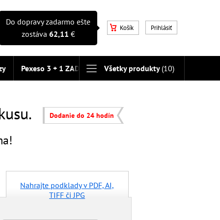
Do dopravy zadarmo ešte
Košík
Prihlásiť
zostáva
62,11
€
zy
Pexeso 3 + 1 ZADARMO
Všetky produkty
(10)
 kusu.
Dodanie do 24 hodín
ma!
Nahrajte podklady v PDF, AI,
TIFF či JPG