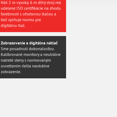
Náš 2 m vysoký, 6 m dlhý stroj má
udelené ISO certifikácie na zhodu
farebnosti s ofsetovou tlačou a
tiež splňuje normu pre
digitálnu tlač.
Zobrazovanie a digitálna nátlač
Sme posadnutí dokonalosťou.
Kalibrované monitory a neutrálne
natreté steny s normovaným
osvetlením riešia neutrálne
zobrazenie.