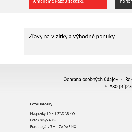
A meriame každú zákazku.
noriem
Zľavy na vizitky a výhodné ponuky
Ochrana osobných údajov
Re
Ako pripra
FotoDarčeky
Magnetky 10 + 1 ZADARMO
FotoKnihy -40%
Fotoplagáty 3 + 1 ZADARMO