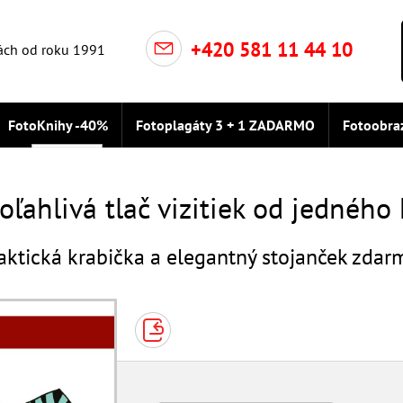
+420 581 11 44 10
ách od roku 1991
FotoKnihy -40%
Fotoplagáty 3 + 1 ZADARMO
Fotoobra
Vizitky
áky
oľahlivá tlač vizitiek od jedného
aktická krabička a elegantný stojanček zdar