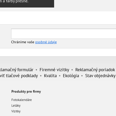
 a farby presné.
Chránime vaše
osobné údaje
klamačný formulár
Firemné vizitky
Reklamačný poriadok
viť tlačové podklady
Kvalita
Ekológia
Stav objednávky
Produkty pre firmy
Fotokalendáre
Letáky
Vizitky